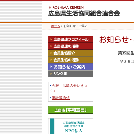
ホーム
> お知らせ・ご案内
第35回
第３５回
会報「広島のせいきょ
う」
家計簿通信