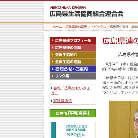
ホーム
>
広島県連の活動
>
トピックス
> 広島県生協連 20
広島県生協
6月24日（水）総会
約100名の参加で開
研修会では、はじめ
揚～一滴のしずくが
安定さを増し核兵器
会報「広島のせいきょ
つくり出していくこ
う」
家計簿通信