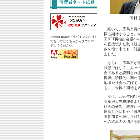
岡村
続いて、広島市長の
様に期待すること」
Acrobat Readerプラグインをお持ち
回NPT再検討会議
でない方はこちらからダウンロー
を直接伝えた取り組
ドしてください。↓
さを増す中でも、対
ました。
さらに、広島市が推
状態ではなく、人々
会であると説明され
振興に積極的に関わ
地域や社会へ広げて
もに、今後の期待を
次に、2026年NP
高橋房大専務理事よ
社会の分断、核抑止
連携した活動や「戦
国参加者へ届けた取
への継承の大切さを