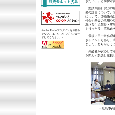
きたい。」と挨拶が
懇談3項目（①第9
備の計画について、
について、③物価高
付金や基金の活用や
及び各生協部長・事
を行った後、広島市
Acrobat Readerプラグインをお持ち
でない方はこちらからダウンロー
最後に田中常務理事
ドしてください。↓
きるヒントもあり、
ました。ありがとう
高齢者が安心して暮
を問わず懇談し連携
＜広島市高