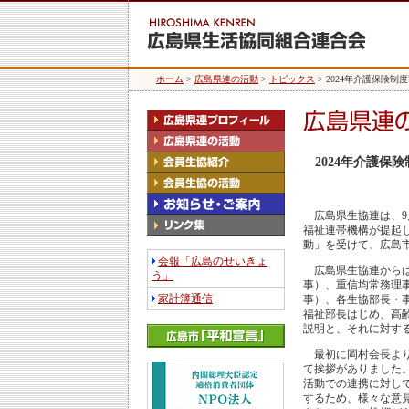
ホーム
>
広島県連の活動
>
トピックス
> 2024年介護保険
2024年介護
広島県生協連は、9月
福祉連帯機構が提起し
動」を受けて、広島
会報「広島のせいきょ
広島県生協連からは
う」
事）、重信均常務理
家計簿通信
事）、各生協部長・
福祉部長はじめ、高
説明と、それに対す
最初に岡村会長より
て挨拶がありました
活動での連携に対し
するため、様々な意