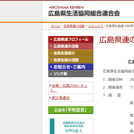
ホーム
>
広島県連の活動
>
トピックス
>広島県生協連 202
広
広島県生活協同組合
1．開催日時
2
会報「広島のせいきょ
2．開催場所
ワ
う」
3．議 題
家計簿通信
第
第
第
第