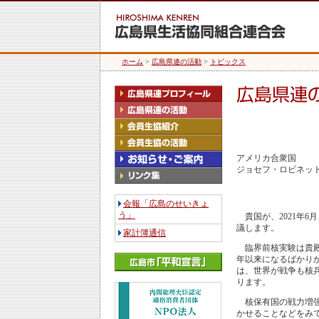
ホーム
>
広島県連の活動
>
トピックス
アメリカ合衆国
ジョセフ・ロビネッ
会報「広島のせいきょ
う」
貴国が、2021年6
議します。
家計簿通信
臨界前核実験は貴殿の
年以来になるばかりか
は、世界が戦争も核
ります。
核保有国の戦力増強
かせることなどをみ