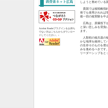
しようと努めている
貴国では核戦略指針
発でも使用されれば
後一切の核実験を中
広島は、原爆投下か
と深い悲しみを背負
Acrobat Readerプラグインをお持ち
ます。
でない方はこちらからダウンロー
ドしてください。↓
人類初の核兵器の犠
かな地球を維持して
の生存そのものを脅
みを進めるべきです
リーダーシップをと