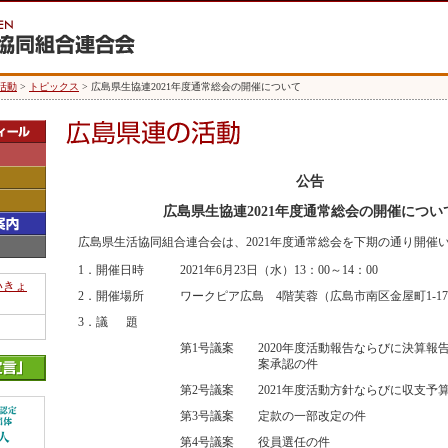
活動
>
トピックス
> 広島県生協連2021年度通常総会の開催について
公告
広島県生協連2021年度通常総会の開催につい
広島県生活協同組合連合会は、2021年度通常総会を下期の通り開催
1．開催日時
2021年6月23日（水）13：00～14：00
いきょ
2．開催場所
ワークピア広島 4階芙蓉（広島市南区金屋町1-1
3．議 題
第1号議案
2020年度活動報告ならびに決算報
案承認の件
第2号議案
2021年度活動方針ならびに収支予
第3号議案
定款の一部改定の件
第4号議案
役員選任の件