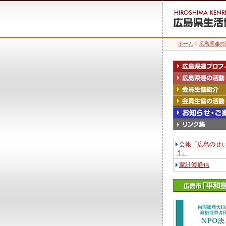
ホーム
>
広島県連の
会報「広島のせ
う」
家計簿通信