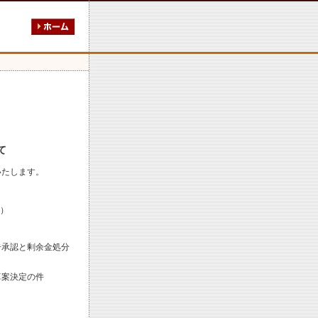
て
いたします。
7）
告承認と剰余金処分
算案決定の件