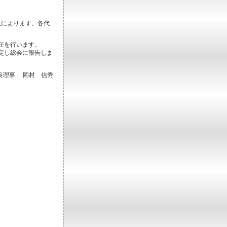
数によります。各代
選任を行います。
定し総会に報告しま
長理事 岡村 信秀