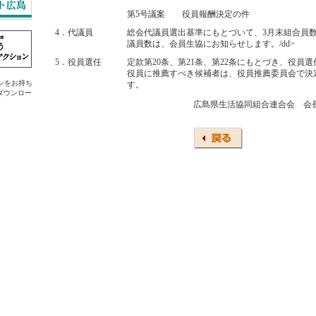
第5号議案
役員報酬決定の件
4．代議員
総会代議員選出基準にもとづいて、3月末組合員
議員数は、会員生協にお知らせします。/dd>
5．役員選任
定款第20条、第21条、第22条にもとづき、役員
役員に推薦すべき候補者は、役員推薦委員会で決
ラグインをお持ち
す。
ダウンロー
広島県生活協同組合連合会 会