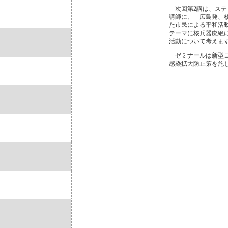
次回第2講は、ステ
講師に、「広島発、
た市民による平和活
テーマに核兵器廃絶
活動について考えま
ゼミナールは新型コ
感染拡大防止策を施