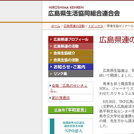
ホーム
>
広島県連の活動
>
トピックス
> 県連生協ゼミナー
広島県生協連は、県
続いて開講しました
将来を担う職員育成
会報「広島のせいきょ
SDGs、ジャーナリ
う」
わせたカリキュラム
家計簿通信
8月28日、TKP広
（北野尚人広島経済
島平和文化センター
島市立大学社会連携
の後、先生方から講
した。