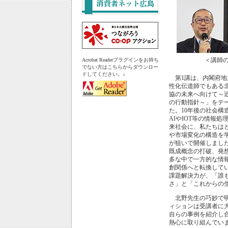
＜講師
Acrobat Readerプラグインをお持ち
でない方はこちらからダウンロー
ドしてください。↓
第1講は、内閣府地
性化伝道師でもある
協の未来へ向けて～
の行動指針～」をテ
た。10年後の社会構
AIやIOT等の情報
来社会に、私たちは
や市場変化の構造を
が狙いで開催しまし
既成概念の打破、発
多な中で一方的な情
創関係へと転換して
課題解決力が、「誰
さ」と「これからの
北野先生の巧妙で明
ィションは受講者に
自らの事例を紹介し
熱心に取り組んでい