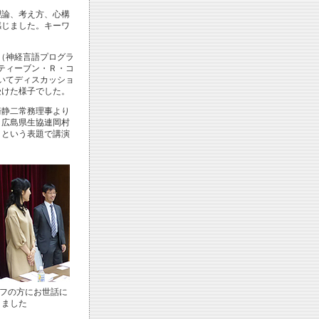
論、考え方、心構
感じました。キーワ
（神経言語プログラ
ティーブン・Ｒ・コ
いてディスカッショ
受けた様子でした。
崎静二常務理事より
、広島県生協連岡村
」という表題で講演
ッフの方にお世話に
りました