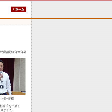
生活協同組合連合会
北村社長様
北村聡氏を招聘し
ありました。