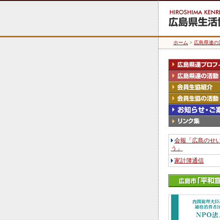
ホーム
>
広島県連の
会報「広島のせ
う」
家計簿通信