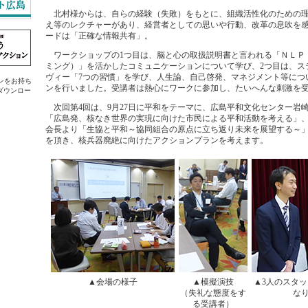
北村様からは、自らの経験（失敗）をもとに、組織活性化のための理
え等のレクチャーがあり、経営者としての思いや行動、改革の息吹を
ードは「正確な情報共有」。
ワークショップの1つ目は、脳と心の取扱説明書と言われる「ＮＬＰ
ミング）」を活かしたコミュニケーションについて学び、2つ目は、ス
ヴィー「7つの習慣」を学び、人生論、自己啓発、マネジメント等につ
ラグインをお持ち
ンを行いました。受講者は熱心にワークに参加し、たいへんな刺激を
ダウンロー
次回第4回は、9月27日に平和をテーマに、広島平和文化センター岩
「広島発、核なき世界の実現に向けた市民による平和活動を考える」
会長より「生協と平和～協同組合の原点に立ち返り未来を展望する～
を頂き、核兵器廃絶に向けたアクションプランを考えます。
▲会場の様子
▲模擬演技
▲3人のスタ
（失礼な態度をす
な
る受講者）