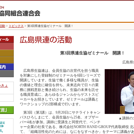
活動
>
トピックス
> 第3回県連生協ゼミナール 開講！
第3回県連生協ゼミナール 開講！
広島県
広島県生協連は、会員生協の次世代を担う職員
を対象にした登録制のゼミナールを6回シリーズで
開講しています。生協で働く多様な職員が、生協
の価値と理念に確信を持ち、未来志向で日々の業
いきょ
務に挑戦意欲と働き続けられ、生協の未来を託せ
る職員育成に、あらゆるジャンルからゲストスピ
ーカーをお招きしています。ゼミナールは講義と
ワークショップの2部構成で行います。
第3回（第3講）は、9月20日にサテライトキャン
パスひろしまにて、会員生協から25名、オブザー
▲講師の
バー4名が参加。講師に受講生と同世代で、ベンチ
ャー企業の社長である、株式会社NORTH HAND GROUP代表取締役 
て、「組織活性化のためには、なにをなすべきか」をテーマに講義が