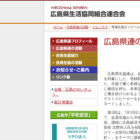
ホーム
>
広島県連の活動
>
トピックス
> 県連生協ゼミナー
広島県生協連は、会
を対象にした、登録
た。生協で働く多様
に確信を持ち、未来
会報「広島のせいきょ
と働き続けられるよ
う」
ゲストスピーカーを
家計簿通信
タートしました。
第1回は、7月19日
て、会員生協から30
加。講師に広島経済
部長 北野尚人氏を招
けて～次世代の職員
針～」をテーマに講