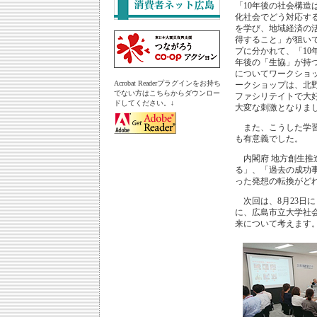
「10年後の社会構造
化社会でどう対応す
を学び、地域経済の
得すること」が狙い
プに分かれて、「10
年後の「生協」が持
についてワークショ
Acrobat Readerプラグインをお持ち
ークショップは、北
でない方はこちらからダウンロー
ファシリテイトで大
ドしてください。↓
大変な刺激となりま
また、こうした学習
も有意義でした。
内閣府 地方創生推
る」、「過去の成功
った発想の転換がど
次回は、8月23日
に、広島市立大学社
来について考えます