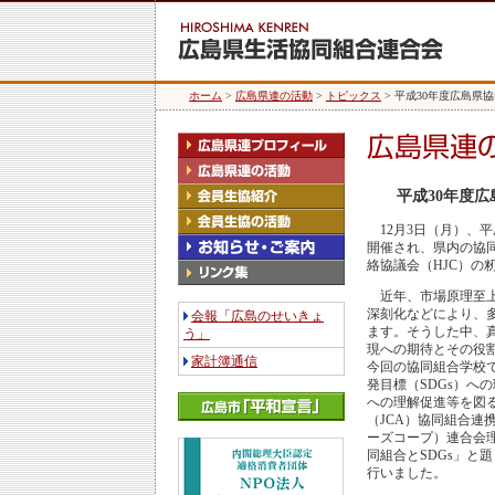
ホーム
>
広島県連の活動
>
トピックス
> 平成30年度広島
平成30年度
12月3日（月）、平
開催され、県内の協同
絡協議会（HJC）の
近年、市場原理至上
深刻化などにより、
会報「広島のせいきょ
ます。そうした中、
う」
現への期待とその役
家計簿通信
今回の協同組合学校
発目標（SDGs）へ
への理解促進等を図
（JCA）協同組合連
ーズコープ）連合会
同組合とSDGs」と
行いました。