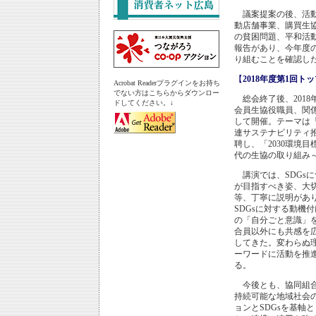
議案提案の後、活動
動店舗事業、購買生
の貧困問題、平和活
報告があり、今年度
り組むことを確認し
【
2018年度第1回ト
Acrobat Readerプラグインをお持ち
でない方はこちらからダウンロー
総会終了後、2018
ドしてください。↓
会員生協役職員、関係
して開催。テーマは「
連サステナビリティ
聘し、「2030環境目
代の生協の取り組み
講演では、SDGs
が目指すべき姿、大
等、丁寧に説明があ
SDGsに対する動機
の「自分ごと意識」
合員以外にも共感を
してきた。変わらぬ
ーワードに活動を推
る。
今後とも、協同組合
持続可能な地域社会の
ョンとSDGsを基軸