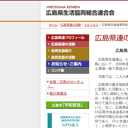
ホーム
>
広島県連の活動
>
トピックス
> 広島県生協連通常
広島県
広島県生協連は、6
島において、2018
も満場一致で承認さ
式典では、二人の来
会報「広島のせいきょ
広島県の森永智絵環
う」
に密着した活動をし
家計簿通信
欠。2月に締結した
め、今後とも県民の
向けて協力をお願い
いた。次に、広島県
JA広島中央会会長の
の持続可能な社会の
切であり、JAと生協
く」と祝辞をいただ