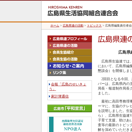
ホーム
>
広島県連の活動
>
トピックス
> 広島県編集責任者
広島県
広島県生協連では、
において、広島県編
懇談会）を開催しま
2回目となる今回、
バーは、広島県内の
会報「広島のせいきょ
局長・報道制作局長ク
う」
ました。
家計簿通信
最初に高田専務理事
ーマに、生協のテレ
を説明しました。生
ら）、広島県生協連V
子育て支援、助けあ
査等の最新のトピッ
解を深めていただき