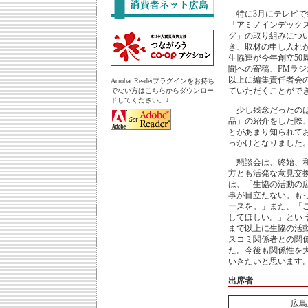
特に3月にテレビで
「アミノインデック
グ」の取り組みにつ
き、取材の申し入れ
生協連が今年創立50
聞への寄稿、FMラ
以上に編集責任者会
Acrobat Readerプラグインをお持ち
ていただくことがで
でない方はこちらからダウンロー
ドしてください。↓
少し残念だったのは、
品」の紹介をした際
とがあまり知られて
っかけとなりました
懇談会は、終始、和
方とも活発な意見交
は、「生協の活動の
事が目立たない。も
ースを。」また、「
してほしい。」とい
まで以上に生協の活
スコミ関係者との関
た。今後も関係性を
いきたいと思います
出席者
広島