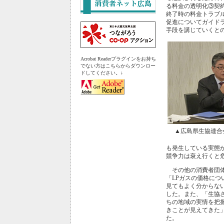
る料金の透明化③契
終了時の料金トラブ
促進についてガイド
手段を講じていくと
Acrobat Readerプラグインをお持ち
でない方はこちらからダウンロー
ドしてください。↓
▲広島県生協連合
も発生している実態
競争力は衰え行くと
その他の消費者団体
「LPガスの価格につ
見てもよく分からな
した。また、「生協
ちの地域の実情を把
きことが見えてきた
た。