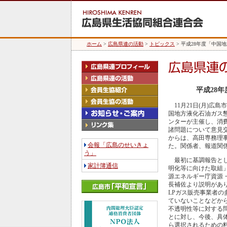
ホーム
>
広島県連の活動
>
トピックス
> 平成28年度「中
平成28
11月21日(月)広島
国地方液化石油ガス
ンターが主催し、消
諸問題について意見
からは、高田専務理
会報「広島のせいきょ
た。関係者、報道関係
う」
最初に基調報告とし
家計簿通信
明化等に向けた取組
源エネルギー庁資源
長補佐より説明があ
LPガス販売事業者の
ていないことなどから
不透明性等に対する
とに対し、今後、具
ら選択されるための