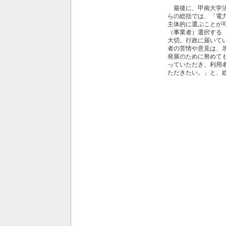
最後に、甲南大学法
らの総括では、「電
主体的に選ぶことが
（事業者）選択する
大切。行政に届いてい
者の苦情や意見は、
発展のために努めて
っていただき、利用
ただきたい。」と、