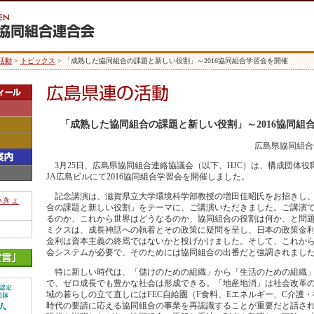
活動
>
トピックス
> 「成熟した協同組合の課題と新しい役割」～2016協同組合学習会を開催
「成熟した協同組合の課題と新しい役割」～2016協同組
広島県協同組合
3月25日、広島県協同組合連絡協議会（以下、HJC）は、構成団体役
JA広島ビルにて2016協同組合学習会を開催しました。
記念講演は、滋賀県立大学環境科学部教授の増田佳昭氏をお招きし、
いきょ
合の課題と新しい役割」をテーマに、ご講演いただきました。ご講演で
るのか、これから世界はどうなるのか、協同組合の役割は何か、と問
ミクスは、成長神話への執着とその政策に疑問を呈し、日本の政策金
金利は資本主義の終焉ではないかと投げかけました。そして、これか
会システムが必要で、そのためには協同組合の出番だと強調されまし
特に新しい時代は、「儲けのための組織」から「生活のための組織」
で、ゼロ成長でも豊かな社会は形成できる。「地産地消」は社会改革
域の暮らしの立て直しにはFEC自給圏（F食料、Eエネルギー、C介護
時代の要請に応える協同組合の事業を再認識することが重要だと話さ