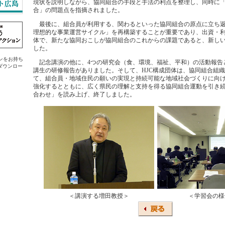
現状を説明しながら、協同組合の手段と手法の利点を整理し、同時に
合」の問題点を指摘されました。
最後に、組合員が利用する、関わるといった協同組合の原点に立ち返
理想的な事業運営サイクル」を再構築することが重要であり、出資・
体で、新たな協同おこしが協同組合のこれからの課題であると、新し
した。
ラグインをお持ち
記念講演の他に、4つの研究会（食、環境、福祉、平和）の活動報告
ダウンロー
講生の研修報告がありました。そして、HJC構成団体は、協同組合組
て、組合員・地域住民の願いの実現と持続可能な地域社会づくりに向
強化するとともに、広く県民の理解と支持を得る協同組合運動を引き
合わせ」を読み上げ、終了しました。
＜講演する増田教授＞
＜学習会の様