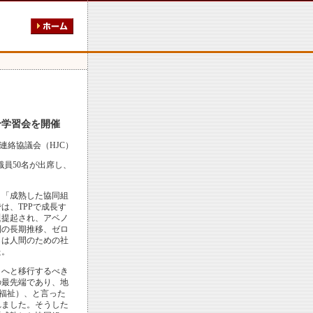
合学習会を開催
連絡協議会（HJC）
職員50名が出席し、
「成熟した協同組
は、TPPで成長す
題提起され、アベノ
利の長期推移、ゼロ
らは人間のための社
た。
へと移行するべき
の最先端であり、地
・福祉）、と言った
れました。そうした