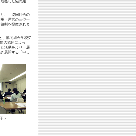
「成熟した協同組
り、「協同組合の
利用・運営の三位一
い役割を提案されま
と、協同組合学校受
織間の協同によっ
けた活動をより一層
続き展開する「申し
子＞