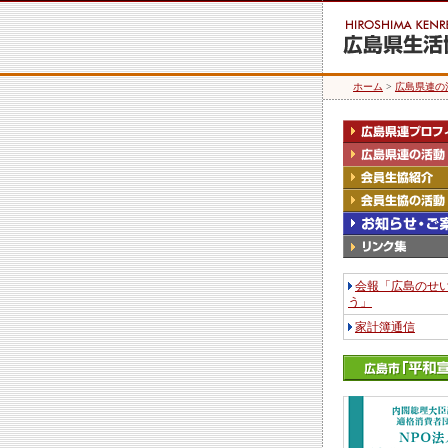
ホーム
>
広島県連の
会報「広島のせ
う」
家計簿通信