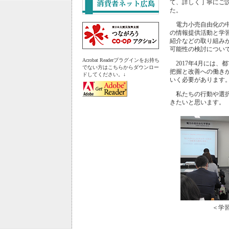
て、詳しく丁寧にご
た。
電力小売自由化の中
の情報提供活動と学
紹介などの取り組み
可能性の検討につい
Acrobat Readerプラグインをお持ち
2017年4月には、
でない方はこちらからダウンロー
把握と改善への働き
ドしてください。↓
いく必要があります
私たちの行動や選択
きたいと思います。
＜学