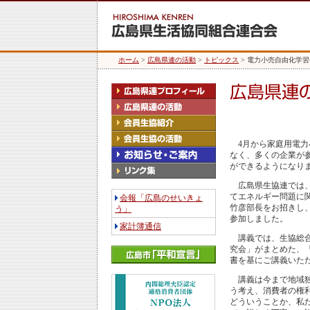
ホーム
>
広島県連の活動
>
トピックス
> 電力小売自由化学
4月から家庭用電力
なく、多くの企業が
ができるようになり
広島県生協連では、
てエネルギー問題に関
会報「広島のせいきょ
竹彦部長をお招きし
う」
参加しました。
家計簿通信
講義では、生協総合
究会」がまとめた、
書を基にご講義いた
講義は今まで地域独
う考え、消費者の権
どういうことか、私