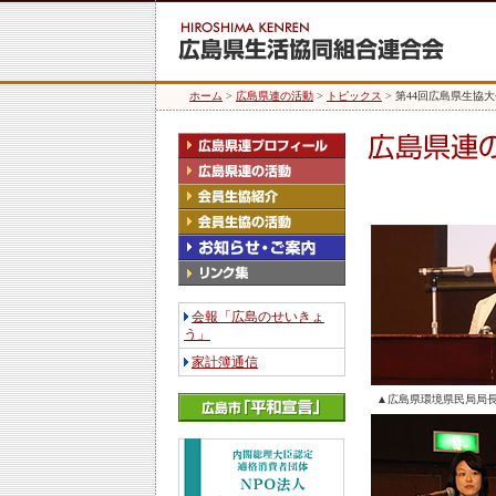
ホーム
>
広島県連の活動
>
トピックス
> 第44回広島県生協
会報「広島のせいきょ
う」
家計簿通信
▲広島県環境県民局局