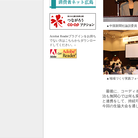
▲中国新聞社論説委員
Acrobat Readerプラグインをお持ち
でない方はこちらからダウンロー
ドしてください。↓
▲地域づくり実践フォ
最後に、コーディネ
治も無関心では何も
と連携をして、持続
今回の生協大会を通