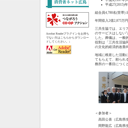
平成9(1997
平成27(2015
組合員4,780名(世帯)
年間収入2億2,875万円
三共生協では、エリア
のサービスはしない
Acrobat Readerプラグインをお持ち
した。葬儀は、一般
でない方はこちらからダウンロー
ドしてください。↓
役割は「三共生活協
の文化的経済的改善
地域に根差した活動
てもらえて、頼られ
務所の一番目につく
＜参加者＞
高田公喜（広島県
岡野龍広（広島県