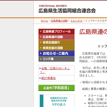
ホーム
>
広島県連の活動
>
トピックス
> トップケーススタ
トッ
広島県生協連では、
める目的で、3月26
同組合」への視察研
当日は、好天に恵ま
会報「広島のせいきょ
生協の堀理事長と有
う」
頂きました。
家計簿通信
～地域から信頼され
組織と事業の概要に
スタートは、昭
来は、旧3町
昭和57(19