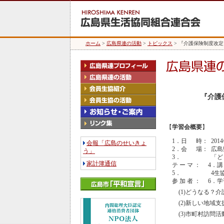
ホーム
>
広島県連の活動
>
トピックス
> 『介護保険制度改
『介護
【
学習会概要
】
1．日 時：
201
会報「広島のせいきょ
2．会 場：
広島
う」
3．
「ど
家計簿通信
テ ー マ ：
4．
5．
4生
参 加 者 ：
6．
(1)どうなる？
(2)新しい地域
(3)市町村訪問