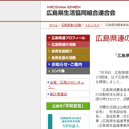
ホーム
>
広島県連の活動
>
トピックス
> 「広島県消費者基
「広島
7月30日、広島県
ど8団体。以下広島
を開催しました。
会報「広島のせいきょ
う」
「広島県消費者基本
家計簿通信
の活動状況を踏まえ
課の呼びかけで、消
消費生活課は山根課
会長）、松本副会長
長）、是佐監事（廿
事（広島県生協連専
（広島県生協連事務局