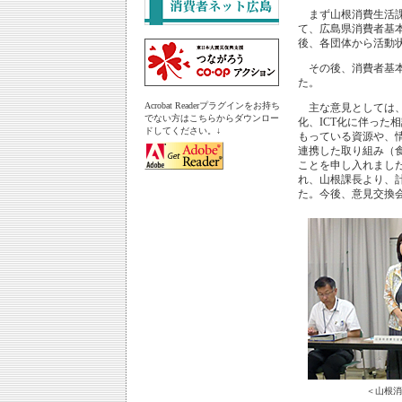
まず山根消費生活課
て、広島県消費者基
後、各団体から活動
その後、消費者基本
た。
Acrobat Readerプラグインをお持ち
主な意見としては、
でない方はこちらからダウンロー
化、ICT化に伴った
ドしてください。↓
もっている資源や、
連携した取り組み（
ことを申し入れまし
れ、山根課長より、
た。今後、意見交換
＜山根消