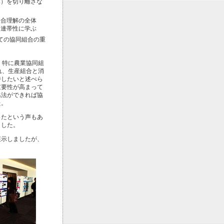
体）を切り離さな
組合理解の全体
、連帯性に学ぶ
ての協同組合の重
特に農業協同組
れ、生産組合と消
待したいと述べら
重要性が高まって
拠法ができれば協
た。
たという声もあ
ました。
示しましたが、