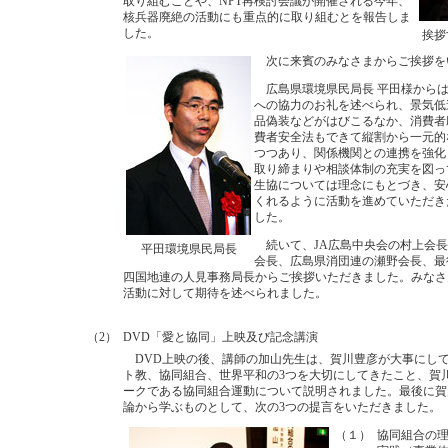
取り組むことや、NPT再検討会議が開催される今年、
核兵器廃絶の活動にも重点的に取り組むとを報告しま
した。
挨拶
次に来賓のみなさまからご挨拶を
広島県環境県民局長 平田様からは
への協力のお礼を述べられ、景気低
品偽装などがはびこるなか、消費者
費者安全法もできて縦割から一元的
つつあり、関係機関との連携を強化
取り締まりや相談体制の充実を図っ
生協については理念にもとづき、安
くれるように活動を進めていただき
した。
続いて、JA広島中央会の村上会長
平田環境県民局長
会長、広島県消団連の瀬野会長、最
四国地連の人見事務局長からご挨拶いただきました。みなさ
活動に対して期待を述べられました。
（2）
DVD「愛と協同」上映及び記念講演
DVD上映の後、講師の加山先生は、賀川豊彦が大事にし
ト教、協同組合、世界平和の3つを大切にしてきたこと、賀
ークである協同組合運動について説明されました。最後に賀
論から学ぶものとして、次の3つの提言をいただきました。
（１）
協同組合の