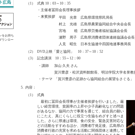
（1）
式典 10：03～10：35
・主催者冨田会長理事挨拶
・来賓挨拶
平田 光章
広島県環境県民局長
村上 光雄
広島県農業協同組合中央会会長
宮地 稔
広島県労働者福祉協議会会長
ラグインをお持ち
瀬野 周子
広島県消費者団体連絡協議会会長
ダウンロー
人見 昭生
日本生協連中四国地連事務局長
（2）
DVD上映「愛と協同」 10：37～10：52
（3）
記念講演 10：55～12：00
・講師
加山 久夫 さん
賀川豊彦・松沢資料館館長、明治学院大学名誉教
・テーマ
「賀川豊彦の足跡から協同組合の展望をさぐる」
5.
内容：
（1）
式典
最初に冨田会長理事が主催者挨拶を行いました。厳
しい経営環境、貧困率の上昇や少子高齢化などの問題
があるなか、協同の力で事業を通じて、組合員の願い
にこたえ、真にくらしに役立つ生協をめざすと述べま
した。さらに県連は環境、食の安全、緊急災害対応な
どの活動をすすめるほか、消費者庁発足後、広島県の
消費者行政の充実を求める活動に関係団体と連携して