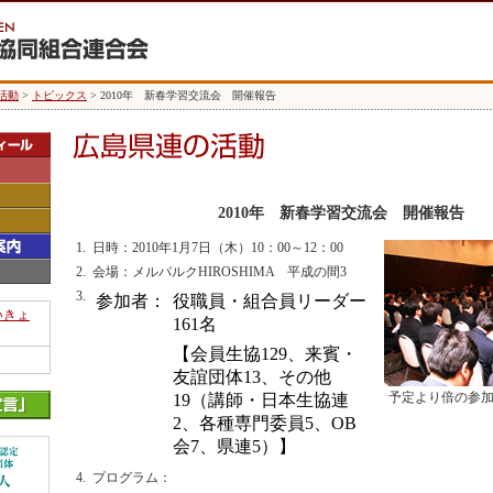
活動
>
トピックス
> 2010年 新春学習交流会 開催報告
2010年 新春学習交流会 開催報告
1.
日時：2010年1月7日（木）10：00～12：00
2.
会場：メルパルクHIROSHIMA 平成の間3
3.
参加者：
役職員・組合員リーダー
いきょ
161名
【会員生協129、来賓・
友誼団体13、その他
予定より倍の参
19（講師・日本生協連
2、各種専門委員5、OB
会7、県連5）】
4.
プログラム：