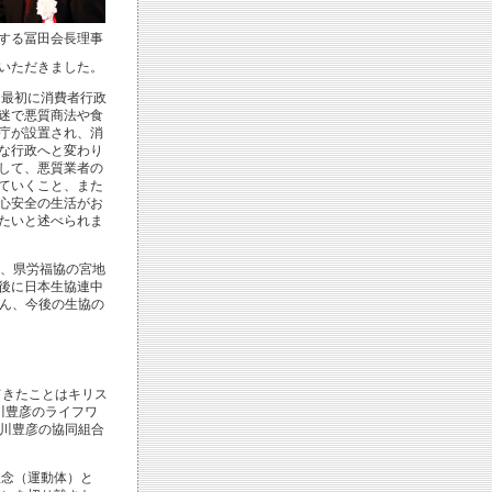
する冨田会長理事
いただきました。
最初に消費者行政
迷で悪質商法や食
庁が設置され、消
な行政へと変わり
して、悪質業者の
ていくこと、また
心安全の生活がお
たいと述べられま
、県労福協の宮地
後に日本生協連中
ん、今後の生協の
てきたことはキリス
川豊彦のライフワ
川豊彦の協同組合
理念（運動体）と