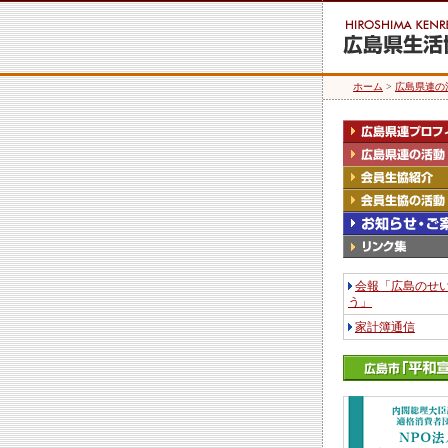
ホーム
>
広島県連の
会報「広島のせ
う」
家計簿通信