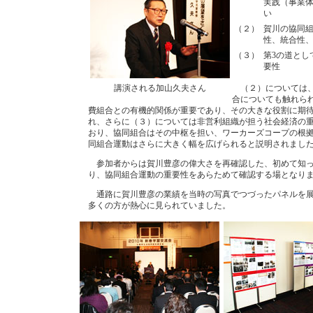
実践（事業
い
（２）
賀川の協同
性、統合性
（３）
第3の道とし
要性
講演される加山久夫さん
（２）については、
合についても触れら
費組合との有機的関係が重要であり、その大きな役割に期
れ、さらに（３）については非営利組織が担う社会経済の
おり、協同組合はその中枢を担い、ワーカーズコープの根
同組合運動はさらに大きく幅を広げられると説明されまし
参加者からは賀川豊彦の偉大さを再確認した、初めて知っ
り、協同組合運動の重要性をあらためて確認する場となり
通路に賀川豊彦の業績を当時の写真でつづったパネルを展
多くの方が熱心に見られていました。