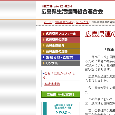
ホーム
>
広島県連の活動
>
トピックス
> 広島県農協農政協議
『原油
10月28日（火）
るために緊急の集会
の流入により、原油
的状況にあります。
会報「広島のせいきょ
広島県生協連は広島
う」
ら参加しました。
家計簿通信
各生産者が厳しい現
た。
この集会において、
立、脱原油と循環型
冨田会長理事は最後
安定がかかせない」