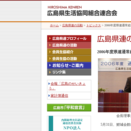
ホーム
>
広島県連の活動
>
トピックス
> 2006年度県連通
2006年度県連通
会報「広島のせいきょ
う」
家計簿通信
会長理事
5月31日、鯉城会館