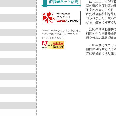
はじめに、主催者挨
団体訴訟制度制定の
不安が増大する今日
れた社会的役割を果
べられました。続い
から、生協に対する
2005年度活動報
Acrobat Readerプラグインをお持ち
料調べから消費税負
でない方はこちらからダウンロー
員会代表の花尾理事
ドしてください。↓
2006年度はユニ
他団体や行政と広く
野に積極的に取り組