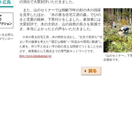
の演出で大変好評いただきました。
また、山のセミナーでは樹齢70年の杉の木の伐採
を見学したほか、「木の香る住宅工房の森」でひの
きと芝栗の植林、下草刈りをしました。参加者には
大変好評で、木の大切さ、山の自然の良さを実感で
き、本当によかったとの声をいただきました。
ラグインをお持ち
※木の香る住宅工房…木の特性を活かし、"丈夫で長持ち""住
ダウンロー
まい手の健康を考えた""適正な価格"＋"街並みや環境に配慮"し
た家を、作り手と住まい手の顔の見える関係でつくることをめ
ざす、林業家から工務店までの専門家ネットワークです。
『山のセミナー』下
http://www.kinokaoruie.jp/
生懸命です。