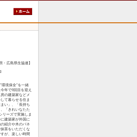
房・広島県生協連】
加
）
"環境保全"を一緒
今年で9回目を迎え
工房の建築家などメ
心して暮らせる住ま
住まい」、「長持ち
」、「きれいなたた
シリーズで実施しま
かに建築家が外国に
物の紹介や木のパネ
で抹茶をいただくな
ですが、楽しい時間