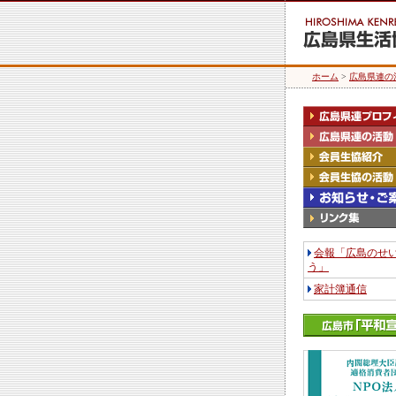
ホーム
>
広島県連の
会報「広島のせ
う」
家計簿通信