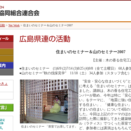
活動
>
Net Work
> 住まいのセミナー＆山のセミナー2007
住まいのセミナー＆山のセミナー2007
【主催：木の香る住宅工
●住まいのセミナー (1)6/9 (2)7/14 (3)8/25 (4)9/8（全て土曜日） 60人参
●山のセミナー"秋の伐採見学" 11/18（土） 34人参加（スタッフ含む
"安全・安心な住まいづくり"と
いきょ
に考える「住まいのセミナー」は
ました。講師は、木の香る住宅
ンバーが勤め、今年は特に「安
い」をテーマに、「地震に強い
する住まい」、「健康な住まい
ずまいの住まい」について4回の
した。今回は上記のテーマのほ
訪問した際に撮影してきた建築
ル（ラティス）でつくった茶室
住まいのセミナー 「茶室でお茶してます」
ど、参加者には講演はもちろん