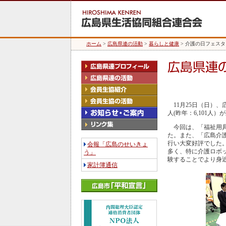
ホーム
>
広島県連の活動
>
暮らしと健康
> 介護の日フェスタ 
11月25日（日）、
人(昨年：6,101人
今回は、「福祉用具
た。また、「広島介
行い大変好評でした
会報「広島のせいきょ
多く、特に介護ロボ
う」
験することでより身
家計簿通信