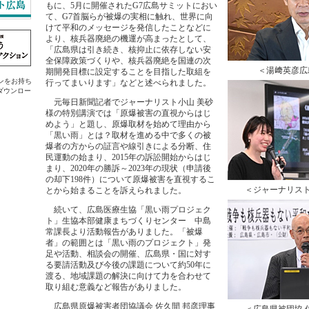
もに、5月に開催されたG7広島サミットにおい
て、G7首脳らが被爆の実相に触れ、世界に向
けて平和のメッセージを発信したことなどに
より、核兵器廃絶の機運が高まったとして、
「広島県は引き続き、核抑止に依存しない安
全保障政策づくりや、核兵器廃絶を国連の次
＜湯﨑英彦広
期開発目標に設定することを目指した取組を
ラグインをお持ち
行ってまいります」などと述べられました。
ダウンロー
元毎日新聞記者でジャーナリスト小山 美砂
様の特別講演では「原爆被害の直視からはじ
めよう」と題し、原爆取材を始めて理由から
「黒い雨」とは？取材を進める中で多くの被
爆者の方からの証言や線引きによる分断、住
民運動の始まり、2015年の訴訟開始からはじ
まり、2020年の勝訴～2023年の現状（申請後
の却下198件）について原爆被害を直視するこ
＜ジャーナリスト
とから始まることを訴えられました。
続いて、広島医療生協「黒い雨プロジェク
ト」生協本部健康まちづくりセンター 中島
常課長より活動報告がありました。「被爆
者」の範囲とは「黒い雨のプロジェクト」発
足や活動、相談会の開催、広島県・国に対す
る要請活動及び今後の課題について約50年に
渡る、地域課題の解決に向けて力を合わせて
取り組む意義など報告がありました。
広島県原爆被害者団協議会 佐久間 邦彦理事