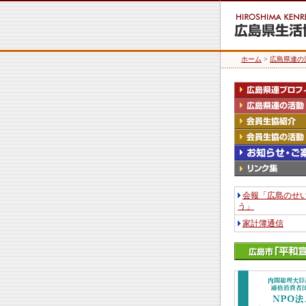
ホーム
>
広島県連の
会報「広島のせ
う」
家計簿通信