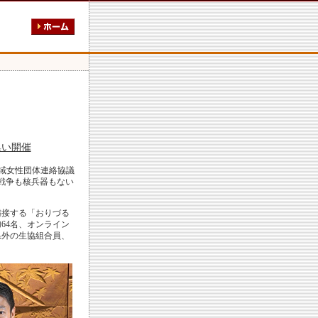
集い開催
地域女性団体連絡協議
「戦争も核兵器もない
隣接する「おりづる
64名、オンライン
県外の生協組合員、