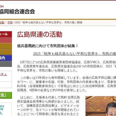
活動
>
平和
>2023「戦争も核兵器もない平和な世界を」市民の集い開催
核兵器廃絶に向けて市民団体が結集！
2023「戦争も核兵器もない平和な世界を」市民の
6月7日に2つの広島県原爆被害者団体協議会、広島YMCA、広島県
会、広島県青年連合会、広島県生協連合会の6つの市民団体が、2023
平和な世界を」市民の集いを開催しました。
いきょ
この集いは13年前から毎年開催しています。会場の広島平和公園に
タワー」に、被爆者や生協、行政、市民団体の代表者が集まり、実参加
約36名（会場複数参加含む）で首長はじめとした自治体関係者、広島
役職員、6団体の会員など約100名が参加しました。
はじめに、主催者を代表して岡村 信秀広島
県生協連会長理事から挨拶がありました。続
いて、湯﨑英彦広島県知事は、ビデオメッセ
ージの中で、当イベントが毎年開催されてい
ることについて関係者に敬意を表されるとと