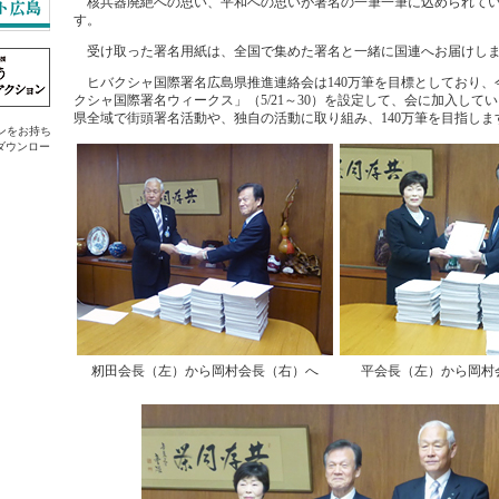
核兵器廃絶への思い、平和への思いが署名の一筆一筆に込められてい
す。
受け取った署名用紙は、全国で集めた署名と一緒に国連へお届けし
ヒバクシャ国際署名広島県推進連絡会は140万筆を目標としており、
クシャ国際署名ウィークス」（5/21～30）を設定して、会に加入してい
県全域で街頭署名活動や、独自の活動に取り組み、140万筆を目指しま
ラグインをお持ち
ダウンロー
籾田会長（左）から岡村会長（右）へ
平会長（左）から岡村