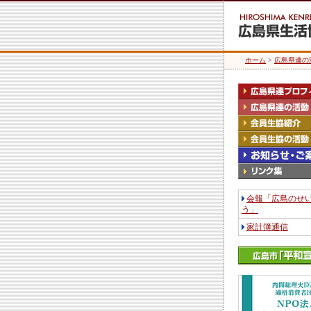
ホーム
>
広島県連の
会報「広島のせ
う」
家計簿通信