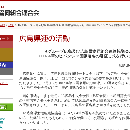
活動
>
平和
> JAグループ広島及び広島県協同組合連絡協議会から 60,656筆のヒバクシャ国際署名
JAグループ広島及び広島県協同組合連絡協議会
60,656筆のヒバクシャ国際署名の引渡し式を行い
広島県
広島県生協連は、広島県農業協同組合中央会（以下、JA広島中央会
連絡協議会（以下、HJC）にヒバクシャ国際署名の協力をお願いし、
いきょ
ただきました。3月までに60,656筆（署名用紙8,603枚）の署名が集まり
JA広島中央会会長室にて、署名用紙の引渡し式を行いました。
署名用紙は、まず最初にJA広島中央会会長（HJC会長）の籾田清会
の岡村信秀会長へ手渡され、続いてJA広島県女性組織協議会の平律香
へ手渡されました。これにより、広島県の署名数は50万筆を超えまし
JA広島県女性組織協議会は、42,364筆の署名を集めていただきまし
の方、被爆2世の方もおられ、ご自分が働いていた職場まで署名をお願
らっしゃいました。