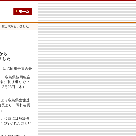
の引渡し式を行いました
から
ました
生活協同組合連合会
）、広島県協同組合
署名に取り組んでい
、3月28日（木）、
長より広島県生協連
会長より、岡村会長
た。
た。会員には被爆者
いに行かれた方もい