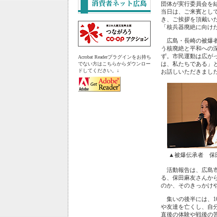
団体が実行委員会を結
当日は、ご来賓とし
き、ご挨拶を頂戴い
「核兵器廃絶に向け
広島・長崎の被爆者
う核廃絶と平和への
ず。市民運動は広が
Acrobat Readerプラグインをお持ち
は、私たちである」
でない方はこちらからダウンロー
ドしてください。↓
お話しいただきまし
▲被爆伝承者 保
活動報告は、広島市
る、保田麻友さんか
のか、そのきっかけ
集いの後半には、1
や友達を亡くし、自
直後の体験や戦後の