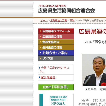
ホーム
>
広島県連の活動
>
平和
> 2016「戦争も核兵器も
2016「戦
会報「広島のせいきょ
う」
家計簿通信
▲広島県 高垣
5月26日（木）広島
の集いを開催しまし