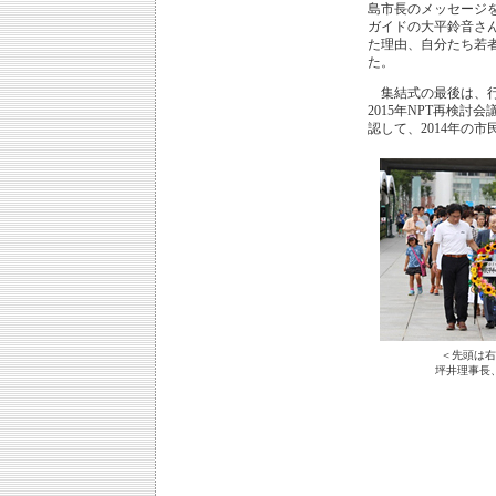
島市長のメッセージ
ガイドの大平鈴音さ
た理由、自分たち若
た。
集結式の最後は、行
2015年NPT再検
認して、2014年の
＜先頭は右
坪井理事長