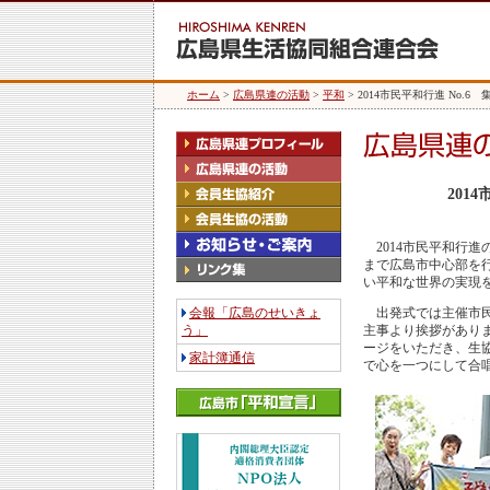
ホーム
>
広島県連の活動
>
平和
> 2014市民平和行進 No.
201
2014市民平和行進
まで広島市中心部を
い平和な世界の実現
会報「広島のせいきょ
出発式では主催市民
う」
主事より挨拶があり
ージをいただき、生
家計簿通信
で心を一つにして合