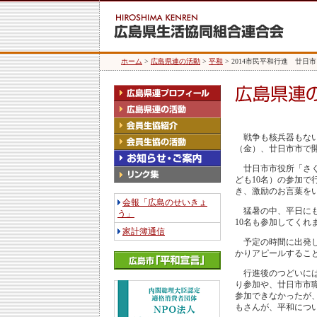
ホーム
>
広島県連の活動
>
平和
> 2014市民平和行進 廿日
戦争も核兵器もない平
（金）、廿日市市で
廿日市市役所「さく
ども10名）の参加
き、激励のお言葉を
会報「広島のせいきょ
猛暑の中、平日にも
う」
10名も参加してくれ
家計簿通信
予定の時間に出発し
かりアピールするこ
行進後のつどいには、
り参加や、廿日市市
参加できなかったが
もさんが、平和につ