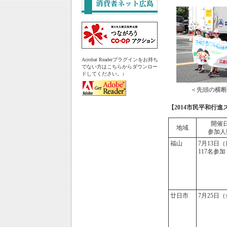
Acrobat Readerプラグインをお持ち
でない方はこちらからダウンロー
ドしてください。↓
＜先頭の横断
【2014市民平和行
開催
地域
参加人
福山
7月13日
117名参加
廿日市
7月25日