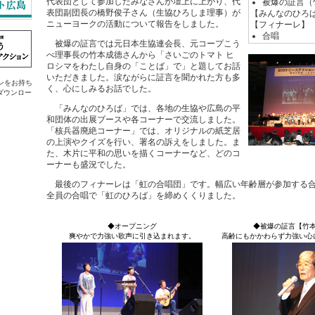
代表団として参加したみなさんが壇上に上がり、代
被爆の証言（
表団副団長の橋野俊子さん（生協ひろしま理事）が
【みんなのひろ
ニューヨークの活動について報告をしました。
【フィナーレ】
合唱
被爆の証言では元日本生協連会長、元コープこう
べ理事長の竹本成德さんから「さいごのトマト ヒ
ロシマをわたし自身の「ことば」で」と題してお話
いただきました。涙ながらに証言を聞かれた方も多
ラグインをお持ち
く、心にしみるお話でした。
ダウンロー
「みんなのひろば」では、各地の生協や広島の平
和団体の出展ブースや各コーナーで交流しました。
「核兵器廃絶コーナー」では、オリジナルの紙芝居
の上演やクイズを行い、署名の訴えをしました。ま
た、木片に平和の思いを描くコーナーなど、どのコ
ーナーも盛況でした。
最後のフィナーレは「虹の合唱団」です。幅広い年齢層が参加する合
全員の合唱で「虹のひろば」を締めくくりました。
◆オープニング
◆被爆の証言【竹
爽やかで力強い歌声に引き込まれます。
高齢にもかかわらず力強い心