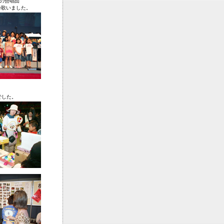
虹の合唱団
命歌いました。
でした。