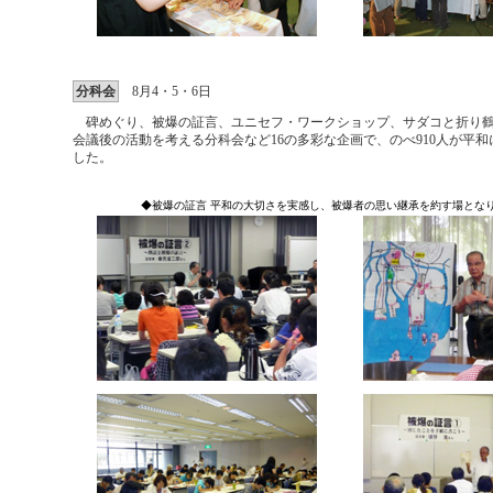
分科会
8月4・5・6日
碑めぐり、被爆の証言、ユニセフ・ワークショップ、サダコと折り鶴
会議後の活動を考える分科会など16の多彩な企画で、のべ910人が平
した。
◆被爆の証言 平和の大切さを実感し、被爆者の思い継承を約す場とな