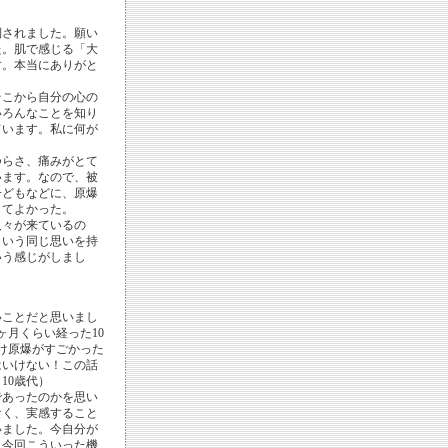
倒されました。願い
た。肌で感じる「大
す。本当にありがと
そこから自分の心の
いろんなことを知り
ています。私に何が
。
つらさ、痛みがとて
います。なので、被
子どもなどに、原爆
してよかった。
人々が来ているの
という同じ思いを持
いう感じがしまし
いことだと思いまし
ヶ月くらい経った10
け原爆がすごかった
はいけない！この話
10歳代）
であったのかを思い
なく、実感すること
いました。今自分が
。今回こういった機