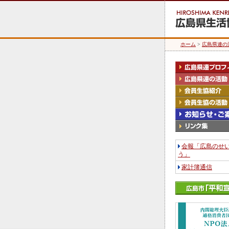
ホーム
>
広島県連の
会報「広島のせ
う」
家計簿通信