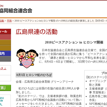
活動
>
平和
> 2010 ピースアクションinヒロシマ報告-のべ1900人の組合員が参加しました【8月4日～
2010ピースアクション in ヒロシマ開催
日本生協連合会と広島県生協連合会主催で、全国の
を持って全国の組合員が広島に集う「ピースアクショ
すが、「継承と創造～ヒロシマから平和な未来を築
に、8月4日～6日まで開催し、3日間でのべ約1,900
いきょ
プロ
8月5日 ヒロシマ虹のひろば
【虹のステージ
オープニング
会場：広島県立総合体育館 グリーンアリーナ
歌と演奏
虹のひろばには全国の生協の組合員1,000人が参
主催者挨拶（
加しました。
事 芳賀唯史）
「虹のステージ」では、主催者挨拶の後、秋葉忠利
広島市長ご挨
広島市長からNPT再検討会議後の活動について熱い
市長）
メッセージをいただきました。次にNPT再検討会議
NPT再検討