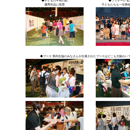
◆子どもの平和の絵
◆フィナーレ 
優秀作品に投票
子どもたちも一生懸
◆ブース 県内生協のみなさんが出展されたブースはどこも大賑わい