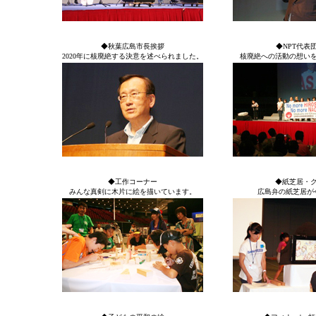
◆秋葉広島市長挨拶
◆NPT代表
2020年に核廃絶する決意を述べられました。
核廃絶への活動の想い
◆工作コーナー
◆紙芝居・
みんな真剣に木片に絵を描いています。
広島弁の紙芝居が