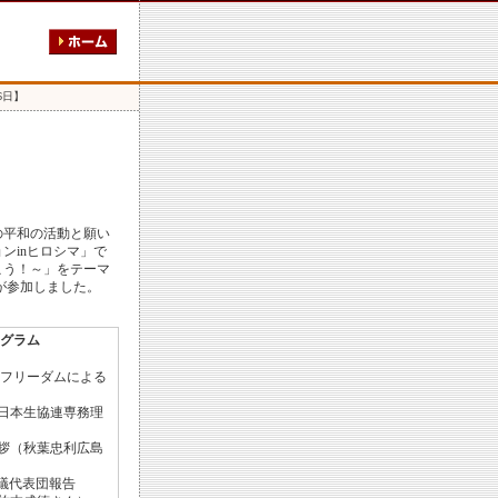
6日】
平和の活動と願い
ンinヒロシマ」で
こう！～」をテーマ
人が参加しました。
グラム
】
 フリーダムによる
日本生協連専務理
拶（秋葉忠利広島
会議代表団報告