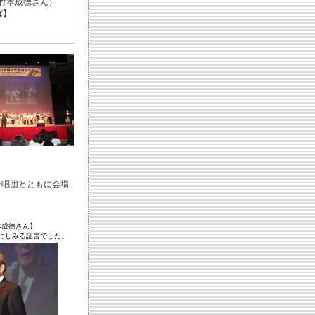
竹本成德さん）
ば】
唱団とともに会場
本成德さん】
にしみる証言でした。