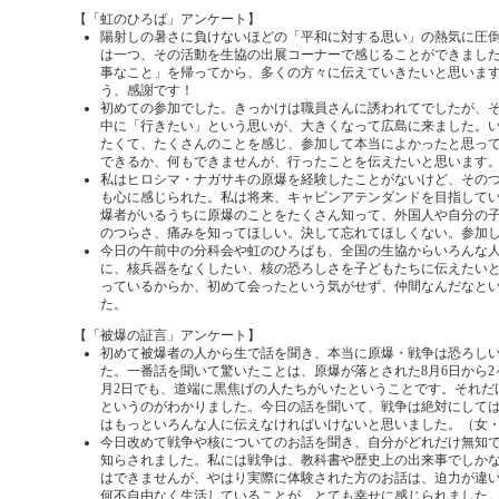
【「虹のひろば」アンケート】
陽射しの暑さに負けないほどの「平和に対する思い」の熱気に圧
は一つ、その活動を生協の出展コーナーで感じることができまし
事なこと」を帰ってから、多くの方々に伝えていきたいと思いま
う、感謝です！
初めての参加でした。きっかけは職員さんに誘われてでしたが、
中に「行きたい」という思いが、大きくなって広島に来ました。
たくて、たくさんのことを感じ、参加して本当によかったと思っ
できるか、何もできませんが、行ったことを伝えたいと思います
私はヒロシマ・ナガサキの原爆を経験したことがないけど、その
も心に感じられた。私は将来、キャビンアテンダンドを目指して
爆者がいるうちに原爆のことをたくさん知って、外国人や自分の
のつらさ、痛みを知ってほしい。決して忘れてほしくない。参加
今日の午前中の分科会や虹のひろばも、全国の生協からいろんな
に、核兵器をなくしたい、核の恐ろしさを子どもたちに伝えたい
っているからか、初めて会ったという気がせず、仲間なんだなと
た。
【「被爆の証言」アンケート】
初めて被爆者の人から生で話を聞き、本当に原爆・戦争は恐ろし
た。一番話を聞いて驚いたことは、原爆が落とされた8月6日から2
月2日でも、道端に黒焦げの人たちがいたということです。それだ
というのがわかりました。今日の話を聞いて、戦争は絶対にして
はもっといろんな人に伝えなければいけないと思いました。（女・
今日改めて戦争や核についてのお話を聞き、自分がどれだけ無知
知らされました。私には戦争は、教科書や歴史上の出来事でしか
はできませんが、やはり実際に体験された方のお話は、迫力が違
何不自由なく生活していることが、とても幸せに感じられました