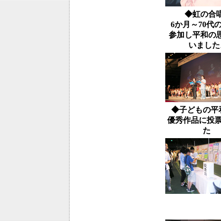
◆虹の合
6か月～70代
参加し平和の
いました
◆子どもの平
優秀作品に投
た