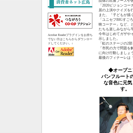
団体の出展ブースや
「2020ビジョンコ
居の上演やクイズを
また、「子どもが描
「ユニセフBIGすご
映コーナー」など、
たちも楽しみながら
今年はじめてガザや
Acrobat Readerプラグインをお持ち
示しました。
でない方はこちらからダウンロー
「虹のステージの2
ドしてください。↓
「市民の力で問題を
に向け行動しましょ
最後のフィナーレは
◆オープニ
パンフルート
な音色に元気
す。