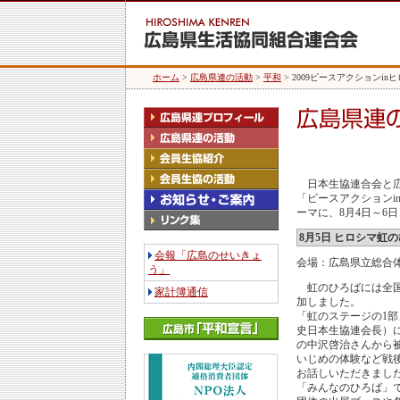
ホーム
>
広島県連の活動
>
平和
> 2009ピースアクションinヒ
日本生協連合会と広
「ピースアクション
ーマに、8月4日～6日
8月5日 ヒロシマ虹
会報「広島のせいきょ
会場：広島県立総合体
う」
虹のひろばには全国の
家計簿通信
加しました。
「虹のステージの1
史日本生協連会長）
の中沢啓治さんから
いじめの体験など戦
お話しいただきまし
「みんなのひろば」