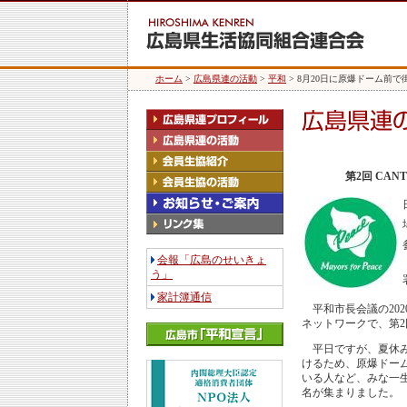
ホーム
>
広島県連の活動
>
平和
> 8月20日に原爆ドーム前で
第2回 CA
会報「広島のせいきょ
う」
家計簿通信
平和市長会議の202
ネットワークで、第
平日ですが、夏休み
けるため、原爆ドー
いる人など、みな一生
名が集まりました。