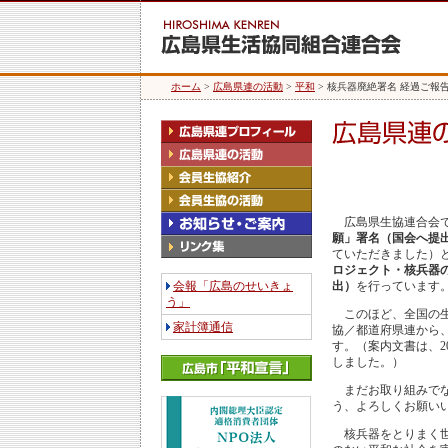
ホーム
>
広島県連の活動
>
平和
> 核兵器廃絶署名 経過ご報
広島県生協連合会で
願」署名（国会へ提
ていただきました）
ロジェクト・核兵器
会報「広島のせいきょ
出）
を行っています
う」
このほど、全国の生
家計簿通信
協／都道府県連から
す。（案内文書は、2
しました。）
まだお取り組みでな
う、よろしくお願い
核兵器をとりまく世