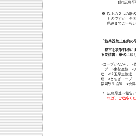
(財)広島
※
以上の２つの署
ものですが、全
県連までご一報
「核兵器禁止条約の
「都市を攻撃目標に
る要請書」署名
に取
○コープかながわ ○
ープ ○東都生協 ○
連 ○埼玉県生協連 
連 ○とちぎコープ 
福岡県生協連 ○会津
＊
広島県連へ報告
れば、ご連絡く