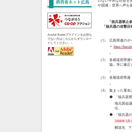
のない平和な社会を
や国連・世界へ声を
「核兵器禁止
「核兵器の攻撃目
Acrobat Readerプラグインをお持ち
でない方はこちらからダウンロー
（1）
広島県連のホ
ドしてください。↓
＊
https://hiros
↓
（2）
各都道府県連
協」等に修正
↓
（3）
各都道府県連
↓
（4）
集まった署名
◆
「核兵器
地元国会
出。
◆
「核兵器
2008年3月
郵送先 〒7