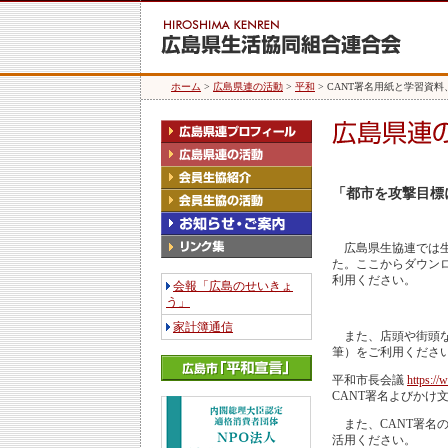
ホーム
>
広島県連の活動
>
平和
> CANT署名用紙と学習資
「都市を攻撃目標
広島県生協連では生
た。ここからダウン
利用ください。
会報「広島のせいきょ
う」
家計簿通信
また、店頭や街頭な
筆）をご利用くださ
平和市長会議
https://
CANT署名よびかけ
また、CANT署名
活用ください。