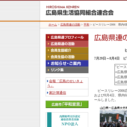
ホーム
>
広島県連の活動
>
平和
> ピースリレー2006 県内
7月29日～8月4日
"ピース
○広島
○広島
会報「広島のせいきょ
○広島
う」
ピースリレー2006広
家計簿通信
および8月4日、県内
ールしました。