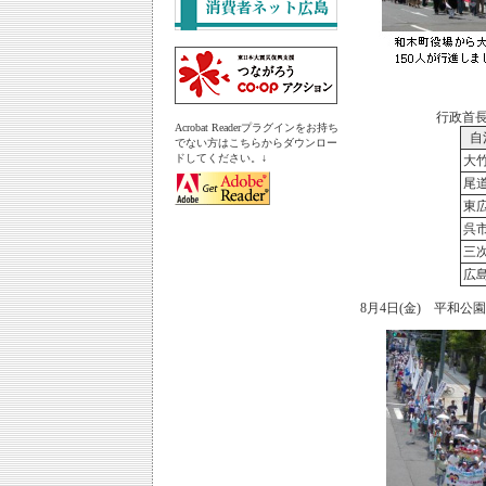
行政首
Acrobat Readerプラグインをお持ち
自
でない方はこちらからダウンロー
ドしてください。↓
大
尾
東
呉
三
広
8月4日(金) 平和公